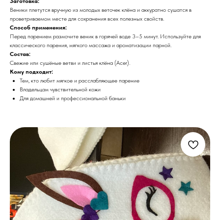
Заготовка:
Веники плетутся вручную из молодых веточек клёна и аккуратно сушатся в
проветриваемом месте для сохранения всех полезных свойств.
Способ применения:
Перед парением размочите веник в горячей воде 3–5 минут. Используйте для
классического парения, мягкого массажа и ароматизации парной.
Состав:
Свежие или сушёные ветви и листья клёна (Acer).
Кому подходит:
Тем, кто любит мягкое и расслабляющее парение
Владельцам чувствительной кожи
Для домашней и профессиональной баньки