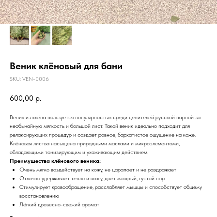
Веник клёновый для бани
SKU:
VEN-0006
600,00
р.
Веник из клёна пользуется популярностью среди ценителей русской парной за
необычайную мягкость и большой лист. Такой веник идеально подходит для
релаксирующих процедур и создает ровное, бархатистое ощущение на коже.
Клёновая листва насыщена природными маслами и микроэлементами,
обладающими тонизирующим и ухаживающим действием.
Преимущества клёнового веника:
Очень мягко воздействует на кожу, не царапает и не раздражает
Отлично удерживает тепло и влагу, даёт мощный, густой пар
Стимулирует кровообращение, расслабляет мышцы и способствует общему
восстановлению
Лёгкий древесно-свежий аромат