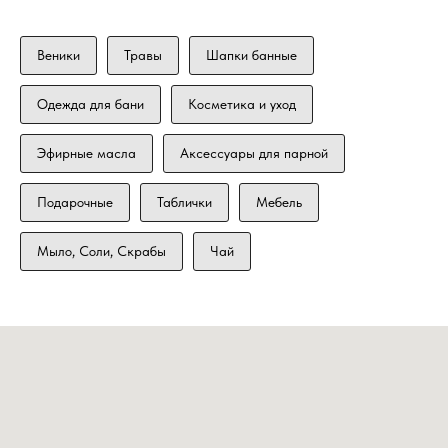
Веники
Травы
Шапки банные
Одежда для бани
Косметика и уход
Эфирные масла
Аксессуары для парной
Подарочные
Таблички
Мебель
Мыло, Соли, Скрабы
Чай