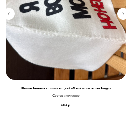
Шапка банная с аппликацией «Я всё могу, но не буду «
Состав : полиэфир
604
р.