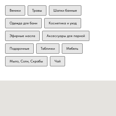
Веники
Травы
Шапки банные
Одежда для бани
Косметика и уход
Эфирные масла
Аксессуары для парной
Подарочные
Таблички
Мебель
Мыло, Соли, Скрабы
Чай