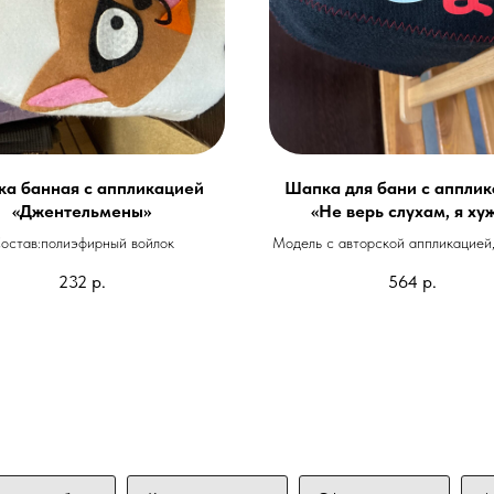
а банная с аппликацией
Шапка для бани с аппли
«Джентельмены»
«Не верь слухам, я ху
остав:полиэфирный войлок
Модель с авторской аппликацией
войлок.
232
р.
564
р.