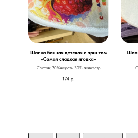
Шапка банная детская с принтом
Шапк
«Самая сладкая ягодка»
Состав: 70%шерсть 30% полиэстр
С
174
р.