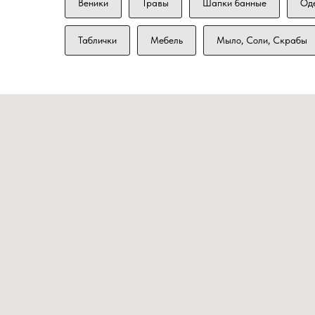
Веники
Травы
Шапки банные
Од
Таблички
Мебель
Мыло, Соли, Скрабы