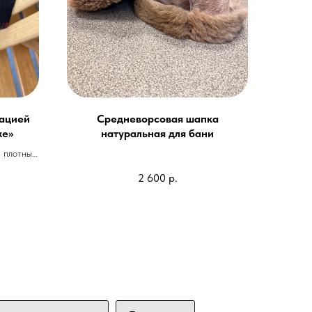
кацией
Средневорсовая шапка
же»
натуральная для бани
, плотный
2 600
р.