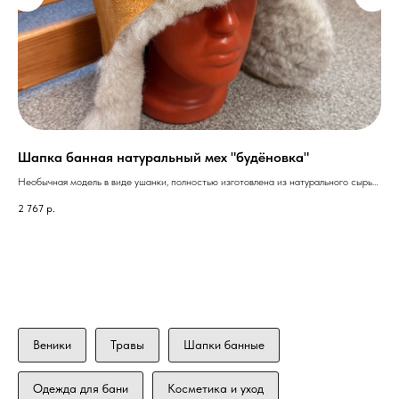
Шапка банная натуральный мех "будёновка"
Ша
Необычная модель в виде ушанки, полностью изготовлена из натурального сырья.
Пло
Максимально закрывает голову и уши от перегрева.
сти
2 767
р.
64
Веники
Травы
Шапки банные
Одежда для бани
Косметика и уход