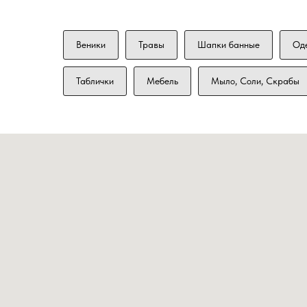
Веники
Травы
Шапки банные
Од
Таблички
Мебель
Мыло, Соли, Скрабы