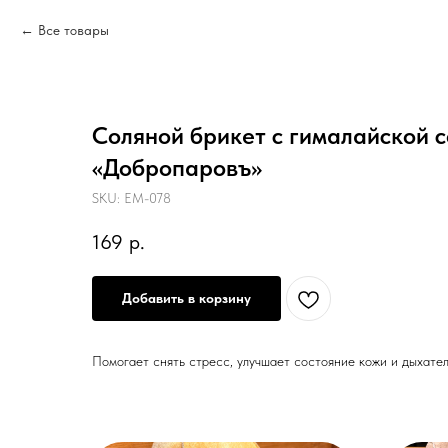
Все товары
Соляной брикет с гималайской со
«Добропаровъ»
SKU:
EM-078
169
р.
Добавить в корзину
Помогает снять стресс, улучшает состояние кожи и дыхател