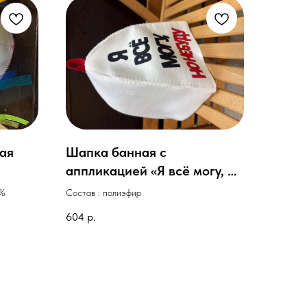
ая
Шапка банная с
аппликацией «Я всё могу, но
не буду «
0%
Состав : полиэфир
604
р.