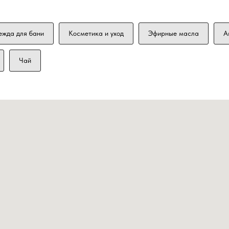
ежда для бани
Косметика и уход
Эфирные масла
А
Чай