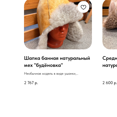
Шапка банная натуральный
Средн
мех "будёновка"
натур
Необычная модель в виде ушанки,
полностью изготовлена из натурального
2 767
р.
2 600
р
сырья. Максимально закрывает голову и
уши от перегрева.