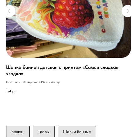
Шапка банная детская с принтом «Самая сладкая
Ша
ягодка»
ху
ить
Состав: 70%шерсть 30% полиэстр
Мод
174
р.
56
Веники
Травы
Шапки банные