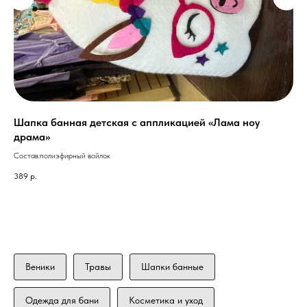
Шапка банная детская с аппликацией «Лама ноу
Ша
драма»
яг
Состав:полиэфирный войлок
Сос
389
р.
174
Веники
Травы
Шапки банные
Одежда для бани
Косметика и уход