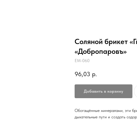
Соляной брикет «Ги
«Добропаровъ»
EM-060
96,03
р.
Добавить в корзину
Обогащённые минералами, эти бри
дыхательные пути и создать оздор