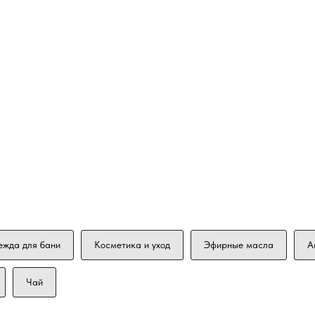
ежда для бани
Косметика и уход
Эфирные масла
А
Чай