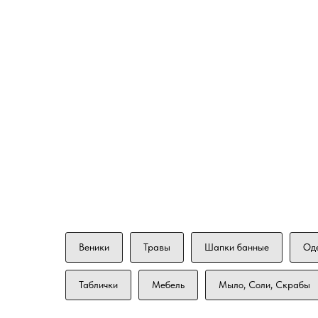
Веники
Травы
Шапки банные
Од
Таблички
Мебель
Мыло, Соли, Скрабы