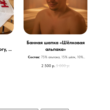
Банная шапка «Шёлковая
гу, но
альпака»
Состав:
75% альпака, 15% шёлк, 10%
акрил
2 500
р.
5 000
р.
Форма:
Плотная вязаная, с мягкой
посадкой
Кому подходит:
Женщинам, подросткам,
людям с чувствительной кожей
Противопоказания:
Индивидуальная
непереносимость шерсти или шёлка