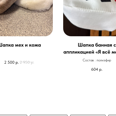
Шапка мех и кожа
Шапка банная с
аппликацией «Я всё мо
не буду «
Состав : полиэфир
2 500
р.
2 950
р.
604
р.