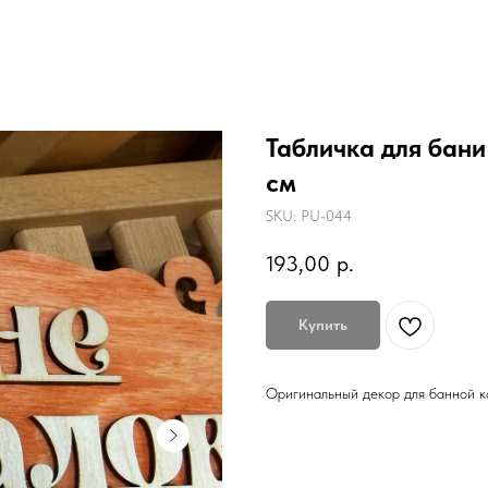
Табличка для бани
см
SKU:
PU-044
193,00
р.
Купить
Оригинальный декор для банной к