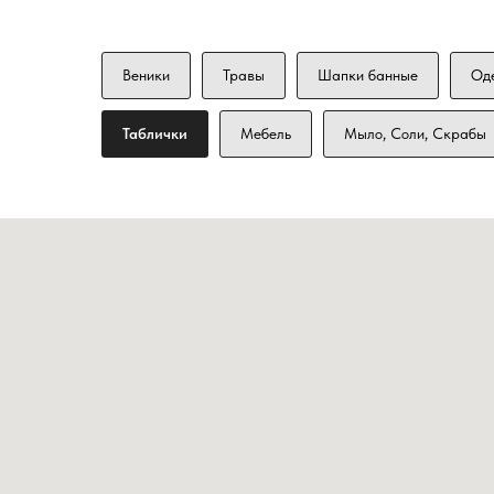
Веники
Травы
Шапки банные
Од
Таблички
Мебель
Мыло, Соли, Скрабы