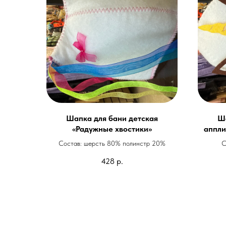
Шапка для бани детская
Ша
«Радужные хвостики»
аппли
Состав: шерсть 80% полинстр 20%
С
428
р.