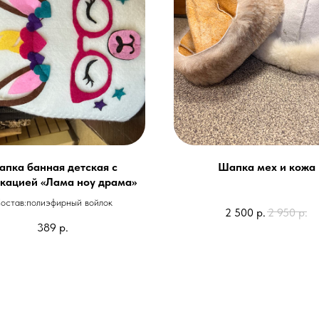
пка банная детская с
Шапка мех и кожа
кацией «Лама ноу драма»
остав:полиэфирный войлок
2 500
р.
2 950
р.
389
р.