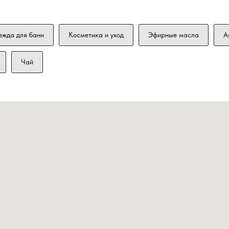
ежда для бани
Косметика и уход
Эфирные масла
А
Чай