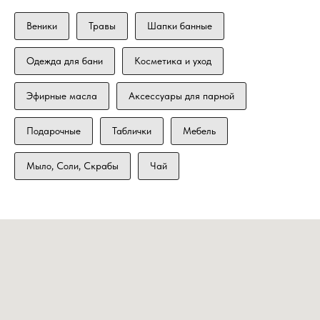
Веники
Травы
Шапки банные
Одежда для бани
Косметика и уход
Эфирные масла
Аксессуары для парной
Подарочные
Таблички
Мебель
Мыло, Соли, Скрабы
Чай