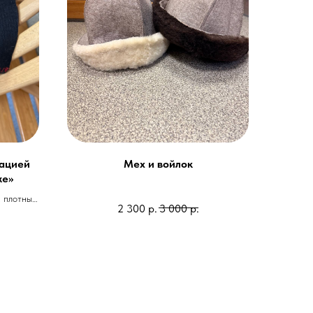
кацией
Мех и войлок
же»
, плотный
2 300
р.
3 000
р.