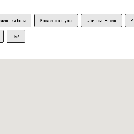
ежда для бани
Косметика и уход
Эфирные масла
А
Чай