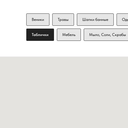
Веники
Травы
Шапки банные
Од
Таблички
Мебель
Мыло, Соли, Скрабы