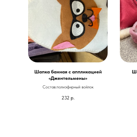
Шапка банная с аппликацией
Ша
«Джентельмены»
Состав:полиэфирный войлок
232
р.