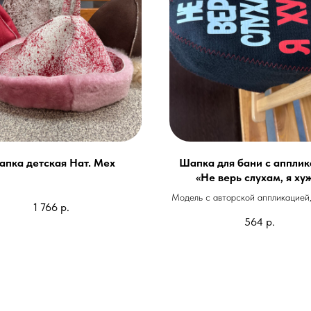
пка детская Нат. Мех
Шапка для бани с аппли
«Не верь слухам, я ху
Модель с авторской аппликацией
1 766
р.
войлок.
564
р.