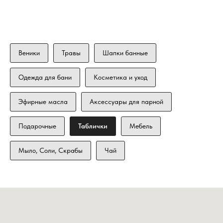
Веники
Травы
Шапки банные
Одежда для бани
Косметика и уход
Эфирные масла
Аксессуары для парной
Подарочные
Таблички
Мебель
Мыло, Соли, Скрабы
Чай