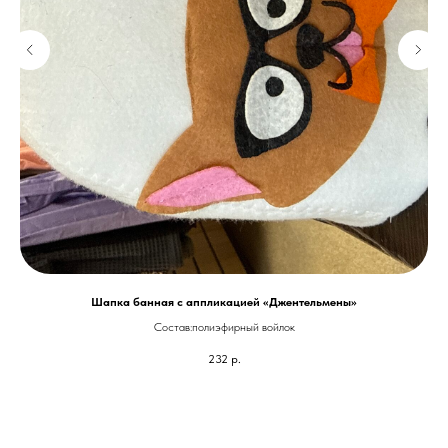
Шапка банная с аппликацией «Джентельмены»
Состав:полиэфирный войлок
232
р.