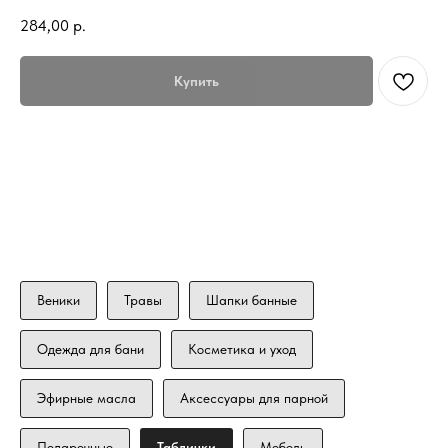
284,00
р.
Купить
Веники
Травы
Шапки банные
Одежда для бани
Косметика и уход
Эфирные масла
Аксессуары для парной
Подарочные
Таблички
Мебель