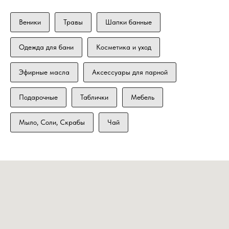
Веники
Травы
Шапки банные
Одежда для бани
Косметика и уход
Эфирные масла
Аксессуары для парной
Подарочные
Таблички
Мебель
Мыло, Соли, Скрабы
Чай