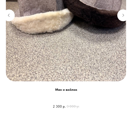
Мех и войлок
2 300
р.
3 000
р.