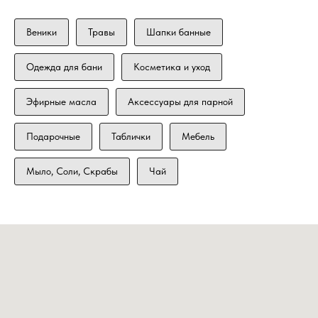
Веники
Травы
Шапки банные
Одежда для бани
Косметика и уход
Эфирные масла
Аксессуары для парной
Подарочные
Таблички
Мебель
Мыло, Соли, Скрабы
Чай