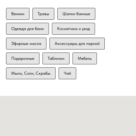
Веники
Травы
Шапки банные
Одежда для бани
Косметика и уход
Эфирные масла
Аксессуары для парной
Подарочные
Таблички
Мебель
Мыло, Соли, Скрабы
Чай