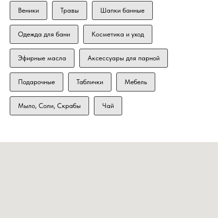
Веники
Травы
Шапки банные
Одежда для бани
Косметика и уход
Эфирные масла
Аксессуары для парной
Подарочные
Таблички
Мебель
Мыло, Соли, Скрабы
Чай