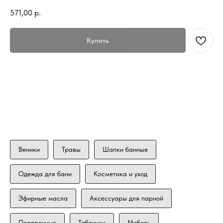
571,00
р.
Купить
Веники
Травы
Шапки банные
Одежда для бани
Косметика и уход
Эфирные масла
Аксессуары для парной
Подарочные
Таблички
Мебель