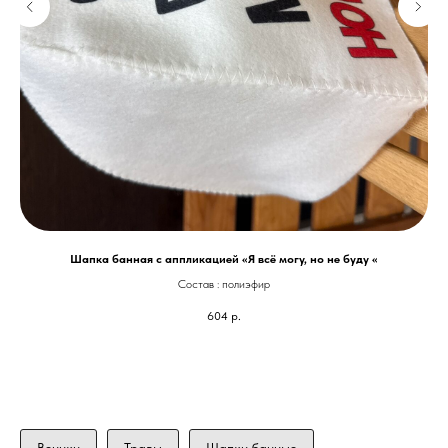
Шапка банная с аппликацией «Я всё могу, но не буду «
Состав : полиэфир
604
р.
Веники
Травы
Шапки банные