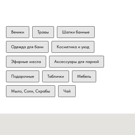
Веники
Травы
Шапки банные
Одежда для бани
Косметика и уход
Эфирные масла
Аксессуары для парной
Подарочные
Таблички
Мебель
Мыло, Соли, Скрабы
Чай