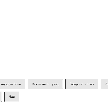
ежда для бани
Косметика и уход
Эфирные масла
А
Чай