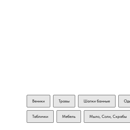
Веники
Травы
Шапки банные
Од
Таблички
Мебель
Мыло, Соли, Скрабы