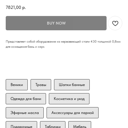
7821,00
р.
BUY NOW
Представляет собой оборудование из нержавеющей стали 430 толщиной 0,8мм
для оснащения бань и саун.
Веники
Травы
Шапки банные
Одежда для бани
Косметика и уход
Эфирные масла
Аксессуары для парной
Подарочные
Таблички
Мебель