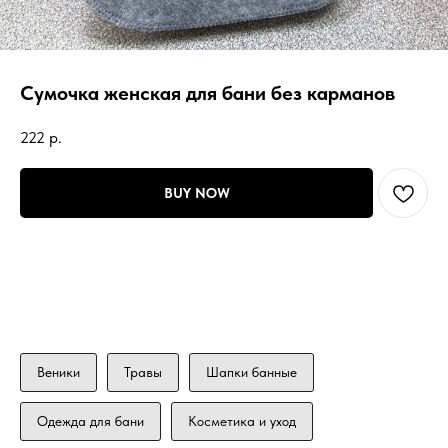
Сумочка женская для бани без карманов
222
р.
BUY NOW
Веники
Травы
Шапки банные
Одежда для бани
Косметика и уход